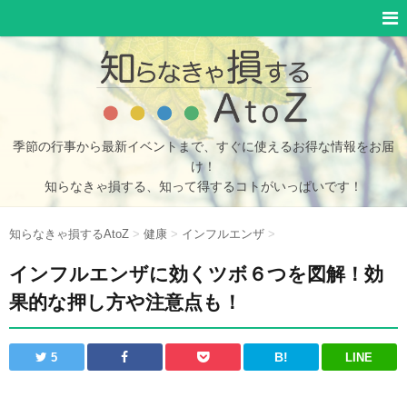
季節の行事から最新イベントまで、すぐに使えるお得な情報をお届
け！
知らなきゃ損する、知って得するコトがいっぱいです！
知らなきゃ損するAtoZ
>
健康
>
インフルエンザ
>
インフルエンザに効くツボ６つを図解！効
果的な押し方や注意点も！
B!
LINE
5