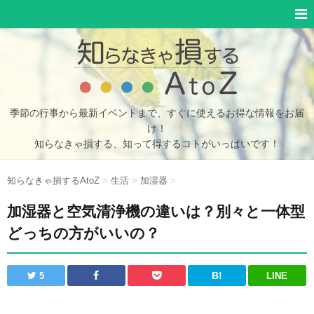
季節の行事から最新イベントまで、すぐに使えるお得な情報をお届
け！
知らなきゃ損する、知って得するコトがいっぱいです！
知らなきゃ損するAtoZ
>
生活
>
加湿器
>
加湿器と空気清浄機の違いは？別々と一体型
どっちの方がいいの？
B!
LINE
5