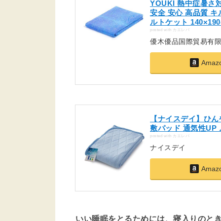
YOUKI 熱中症暑さ対
安全 安心 高品質 キ
ルトケット 140×190
posted with
カエレバ
優木優品国際貿易有
Ama
【ナイスデイ】ひんやり
敷パッド 通気性UP 
posted with
カエレバ
ナイスデイ
Ama
いい睡眠をとるためには、寝入りのと