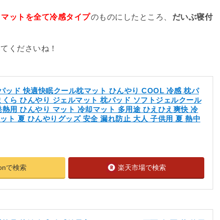
・マットを全て冷感タイプ
のものにしたところ、
だいぶ寝付
みてくださいね！
パッド 快適快眠クール枕マット ひんやり COOL 冷感 枕パ
まくら ひんやり ジェルマット 枕パッド ソフトジェルクール
発熱用 ひんやり マット 冷却マット 多用途 ひえひえ爽快 冷
ット 夏 ひんやりグッズ 安全 漏れ防止 大人 子供用 夏 熱中
zonで検索
楽天市場で検索