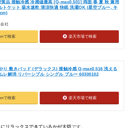
策品 接触冷感 冷感値最高 [Q-max0.501] 両面 春 夏 秋 兼用
ルトケット 吸水速乾 清涼快適 快眠 洗濯OK (星空ブルー, キ
cm)
限会社
zonで検索
楽天市場で検索
 敷きパッド (デラックス) 接触冷感 Q-max0.516 洗える
ムレ解消 リバーシブル シングル ブルー 60300102
zonで検索
楽天市場で検索
きにリラックスできているかが大切
です。