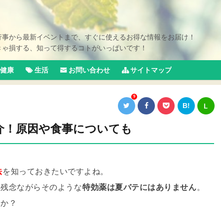
行事から最新イベントまで、すぐに使えるお得な情報をお届け！
きゃ損する、知って得するコトがいっぱいです！
健康
生活
お問い合わせ
サイトマップ
9
B!
L
介！原因や食事についても
法
を知っておきたいですよね。
、残念ながらそのような
特効薬は夏バテにはありません
。
うか？