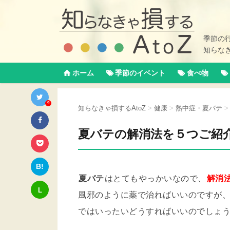
季節の
知らな
ホーム
季節のイベント
食べ物
9
知らなきゃ損するAtoZ
>
健康
>
熱中症・夏バテ
>
夏バテの解消法を５つご紹
B!
夏バテ
はとてもやっかいなので、
解消
L
風邪のように薬で治ればいいのですが
ではいったいどうすればいいのでしょ