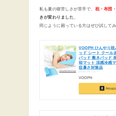
私も夏の寝苦しさが苦手で、
枕・布団
きが変わりました
。
同じように困っている方はぜひ試して
VOOPH ひんやり枕
ッド シート クール
パッド 敷きパッド 
却マット 涼感冷感マ
症暑さ対策品
posted with
カエレバ
VOOPH
Ama