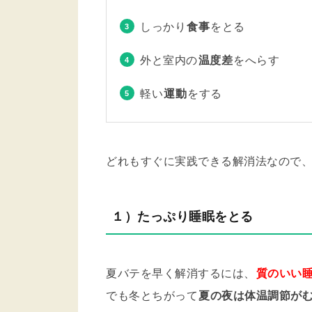
しっかり
食事
をとる
外と室内の
温度差
をへらす
軽い
運動
をする
どれもすぐに実践できる解消法なので、ぜ
１）たっぷり睡眠をとる
夏バテを早く解消するには、
質のいい
でも冬とちがって
夏の夜は体温調節が