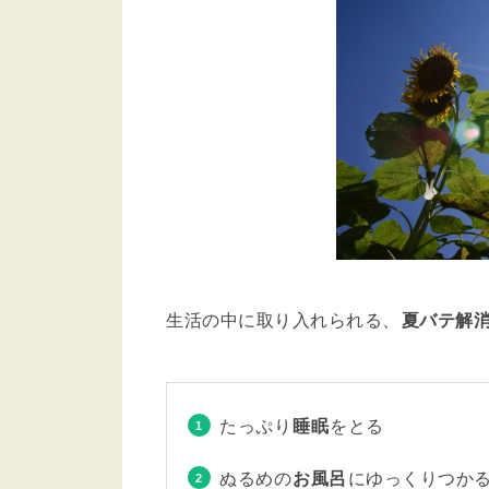
生活の中に取り入れられる、
夏バテ解
たっぷり
睡眠
をとる
ぬるめの
お風呂
にゆっくりつか