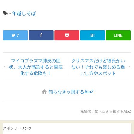
-
年越しそば
B!
LINE
7
マイコプラズマ肺炎の症
クリスマスだけど彼氏がい
状、大人が感染すると重症
ない！それでも楽しめる過
▼
▲
化する危険も！
ごし方やスポット
知らなきゃ損するAtoZ
執筆者：
知らなきゃ損するAtoZ
スポンサーリンク