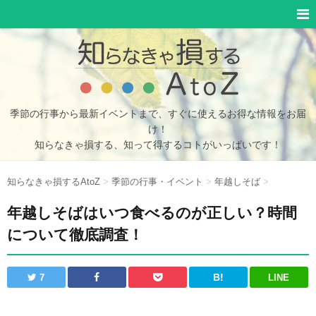
季節の行事から最新イベントまで、すぐに使えるお得な情報をお届
け！
知らなきゃ損する、知って得するコトがいっぱいです！
知らなきゃ損するAtoZ
>
季節の行事・イベント
>
年越しそば
>
年越しそばはいつ食べるのが正しい？時間
について徹底調査！
B!
LINE
7