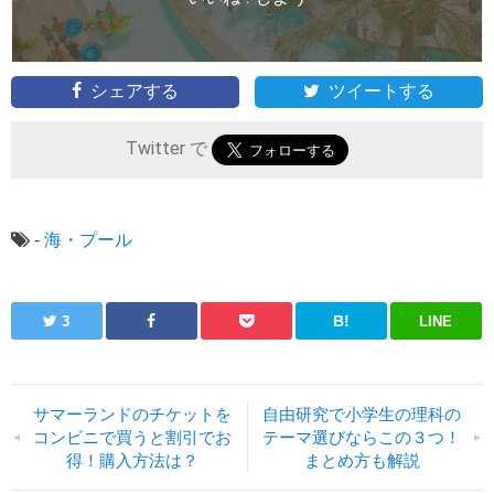
シェアする
ツイートする
Twitter で
-
海・プール
B!
LINE
3
サマーランドのチケットを
自由研究で小学生の理科の
コンビニで買うと割引でお
テーマ選びならこの３つ！
▼
▲
得！購入方法は？
まとめ方も解説