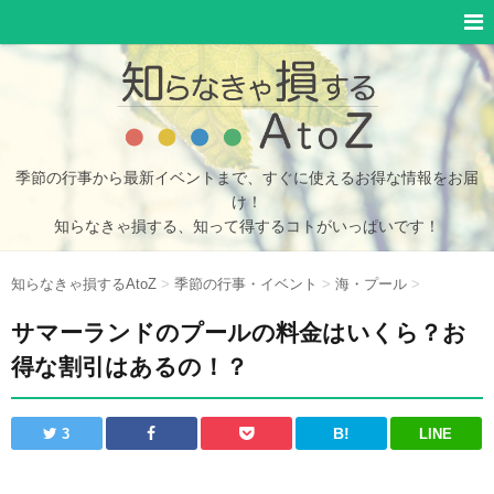
季節の行事から最新イベントまで、すぐに使えるお得な情報をお届
け！
知らなきゃ損する、知って得するコトがいっぱいです！
知らなきゃ損するAtoZ
>
季節の行事・イベント
>
海・プール
>
サマーランドのプールの料金はいくら？お
得な割引はあるの！？
B!
LINE
3